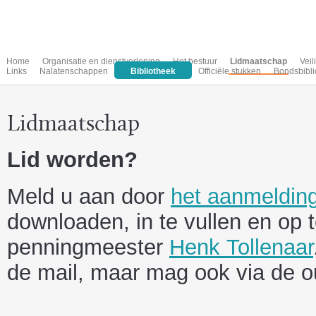
Home
Organisatie en dienstverlening
Het bestuur
Lidmaatschap
Vei
Links
Nalatenschappen
Bibliotheek
Officiële stukken
Bondsbibli
Lidmaatschap
Lid worden?
Meld u aan door
het aanmelding
downloaden, in te vullen en op 
penningmeester
Henk Tollenaar
de mail, maar mag ook via de 