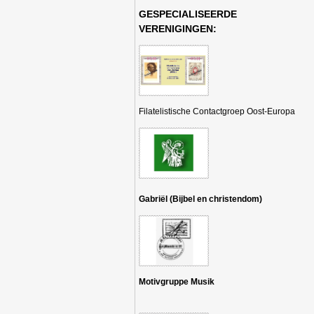
GESPECIALISEERDE
VERENIGINGEN:
Filatelistische Contactgroep Oost-Europa
Gabriël (Bijbel en christendom)
Motivgruppe Musik