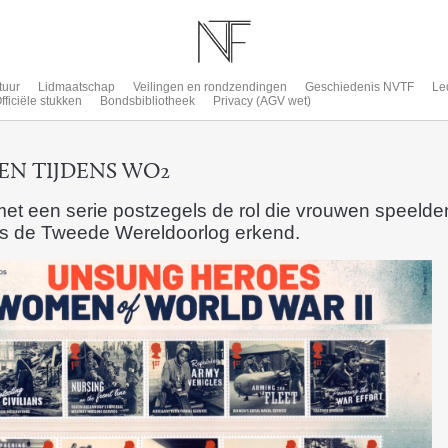
tuur
Lidmaatschap
Veilingen en rondzendingen
Geschiedenis NVTF
Le
fficiële stukken
Bondsbibliotheek
Privacy (AGV wet)
EN TIJDENS WO2
et een serie postzegels de rol die vrouwen speelden
ens de Tweede Wereldoorlog erkend.