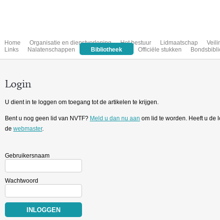
Home
Organisatie en dienstverlening
Het bestuur
Lidmaatschap
Veil
Links
Nalatenschappen
Bibliotheek
Officiële stukken
Bondsbibli
Login
U dient in te loggen om toegang tot de artikelen te krijgen.
Bent u nog geen lid van NVTF?
Meld u dan nu aan
om lid te worden. Heeft u de
de
webmaster
.
Gebruikersnaam
Wachtwoord