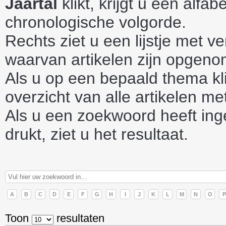
Jaartal
klikt, krijgt u een alfab
chronologische volgorde.
Rechts ziet u een lijstje met v
waarvan artikelen zijn opgen
Als u op een bepaald thema klik
overzicht van alle artikelen me
Als u een zoekwoord heeft ing
drukt, ziet u het resultaat.
A
B
C
D
E
F
G
H
I
J
K
L
M
N
O
P
Toon
resultaten