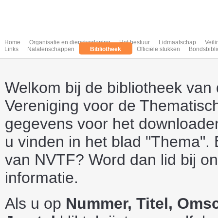
Home
Organisatie en dienstverlening
Het bestuur
Lidmaatschap
Veil
Links
Nalatenschappen
Bibliotheek
Officiële stukken
Bondsbibli
Welkom bij de bibliotheek van
Vereniging voor de Thematische
gegevens voor het downloaden 
u vinden in het blad "Thema". 
van NVTF? Word dan lid bij o
informatie.
Als u op
Nummer, Titel, Omsc