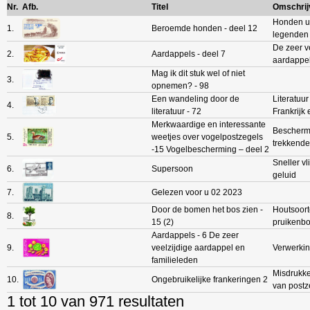
Nr.
Afb.
Titel
Omschrij
Honden ui
1.
Beroemde honden - deel 12
legenden e
De zeer v
2.
Aardappels - deel 7
aardappel
Mag ik dit stuk wel of niet
3.
opnemen? - 98
Een wandeling door de
Literatuur
4.
literatuur - 72
Frankrijk e
Merkwaardige en interessante
Bescherm
5.
weetjes over vogelpostzegels
trekkende
-15 Vogelbescherming – deel 2
Sneller v
6.
Supersoon
geluid
7.
Gelezen voor u 02 2023
Door de bomen het bos zien -
Houtsoort
8.
15 (2)
pruikenbo
Aardappels - 6 De zeer
9.
veelzijdige aardappel en
Verwerkin
familieleden
Misdrukk
10.
Ongebruikelijke frankeringen 2
van postz
1 tot 10 van 971 resultaten