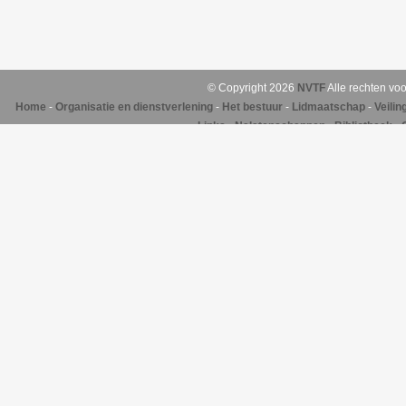
© Copyright 2026
NVTF
Alle rechten vo
Home
-
Organisatie en dienstverlening
-
Het bestuur
-
Lidmaatschap
-
Veili
Links
-
Nalatenschappen
-
Bibliotheek
-