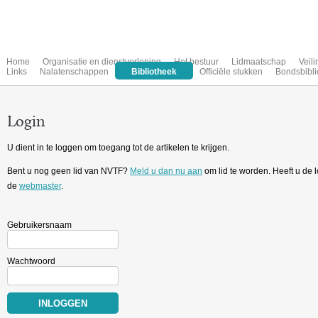
Home
Organisatie en dienstverlening
Het bestuur
Lidmaatschap
Veil
Links
Nalatenschappen
Bibliotheek
Officiële stukken
Bondsbibli
Login
U dient in te loggen om toegang tot de artikelen te krijgen.
Bent u nog geen lid van NVTF?
Meld u dan nu aan
om lid te worden. Heeft u de
de
webmaster
.
Gebruikersnaam
Wachtwoord