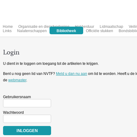
Home
Organisatie en dienstverlening
Het bestuur
Lidmaatschap
Veil
Links
Nalatenschappen
Bibliotheek
Officiële stukken
Bondsbibli
Login
U dient in te loggen om toegang tot de artikelen te krijgen.
Bent u nog geen lid van NVTF?
Meld u dan nu aan
om lid te worden. Heeft u de
de
webmaster
.
Gebruikersnaam
Wachtwoord