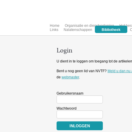
Home
Organisatie en dienstverlening
Het bes
Links
Nalatenschappen
Bibliotheek
O
Login
U dient in te loggen om toegang tot de artikelen 
Bent u nog geen lid van NVTF?
Meld u dan nu
de
webmaster
.
Gebruikersnaam
Wachtwoord