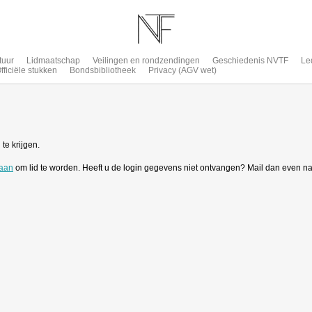
tuur
Lidmaatschap
Veilingen en rondzendingen
Geschiedenis NVTF
Le
fficiële stukken
Bondsbibliotheek
Privacy (AGV wet)
te krijgen.
 aan
om lid te worden. Heeft u de login gegevens niet ontvangen? Mail dan even n