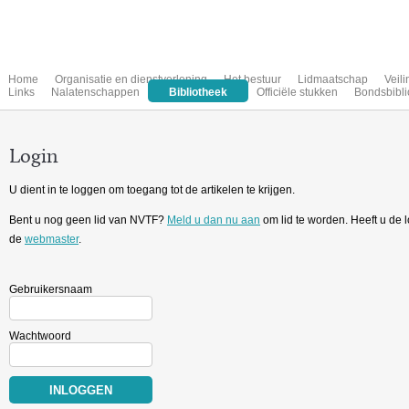
Home
Organisatie en dienstverlening
Het bestuur
Lidmaatschap
Veil
Links
Nalatenschappen
Bibliotheek
Officiële stukken
Bondsbibli
Login
U dient in te loggen om toegang tot de artikelen te krijgen.
Bent u nog geen lid van NVTF?
Meld u dan nu aan
om lid te worden. Heeft u de
de
webmaster
.
Gebruikersnaam
Wachtwoord