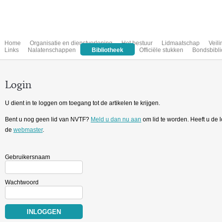
Home
Organisatie en dienstverlening
Het bestuur
Lidmaatschap
Veil
Links
Nalatenschappen
Bibliotheek
Officiële stukken
Bondsbibli
Login
U dient in te loggen om toegang tot de artikelen te krijgen.
Bent u nog geen lid van NVTF?
Meld u dan nu aan
om lid te worden. Heeft u de
de
webmaster
.
Gebruikersnaam
Wachtwoord