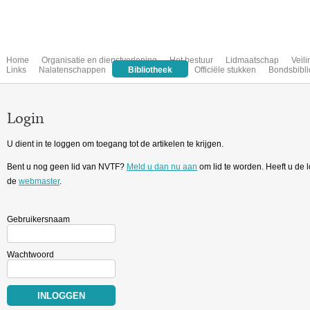
Home
Organisatie en dienstverlening
Het bestuur
Lidmaatschap
Veil
Links
Nalatenschappen
Bibliotheek
Officiële stukken
Bondsbibli
Login
U dient in te loggen om toegang tot de artikelen te krijgen.
Bent u nog geen lid van NVTF?
Meld u dan nu aan
om lid te worden. Heeft u de
de
webmaster
.
Gebruikersnaam
Wachtwoord