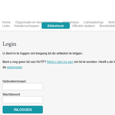
Home
Organisatie en dienstverlening
Het bestuur
Lidmaatschap
Veil
Links
Nalatenschappen
Bibliotheek
Officiële stukken
Bondsbibli
Login
U dient in te loggen om toegang tot de artikelen te krijgen.
Bent u nog geen lid van NVTF?
Meld u dan nu aan
om lid te worden. Heeft u de
de
webmaster
.
Gebruikersnaam
Wachtwoord