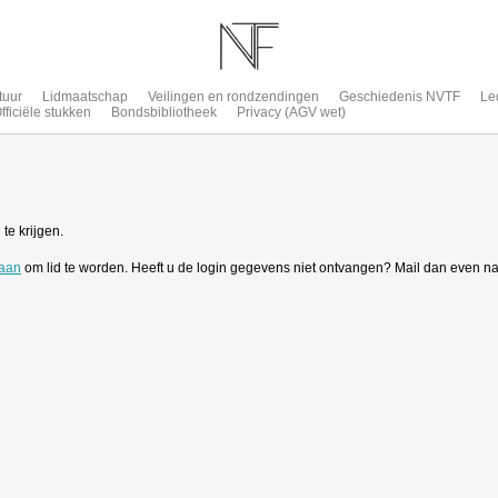
tuur
Lidmaatschap
Veilingen en rondzendingen
Geschiedenis NVTF
Le
fficiële stukken
Bondsbibliotheek
Privacy (AGV wet)
te krijgen.
 aan
om lid te worden. Heeft u de login gegevens niet ontvangen? Mail dan even n