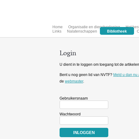
Home
Organisatie en dienstverlening
Het bes
Links
Nalatenschappen
Bibliotheek
O
Login
U dient in te loggen om toegang tot de artikelen 
Bent u nog geen lid van NVTF?
Meld u dan nu
de
webmaster
.
Gebruikersnaam
Wachtwoord