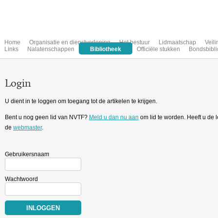
Home
Organisatie en dienstverlening
Het bestuur
Lidmaatschap
Veil
Links
Nalatenschappen
Bibliotheek
Officiële stukken
Bondsbibli
Login
U dient in te loggen om toegang tot de artikelen te krijgen.
Bent u nog geen lid van NVTF?
Meld u dan nu aan
om lid te worden. Heeft u de
de
webmaster
.
Gebruikersnaam
Wachtwoord