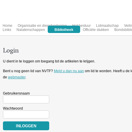
Home
Organisatie en dienstverlening
Het bestuur
Lidmaatschap
Veil
Links
Nalatenschappen
Bibliotheek
Officiële stukken
Bondsbibli
Login
U dient in te loggen om toegang tot de artikelen te krijgen.
Bent u nog geen lid van NVTF?
Meld u dan nu aan
om lid te worden. Heeft u de
de
webmaster
.
Gebruikersnaam
Wachtwoord