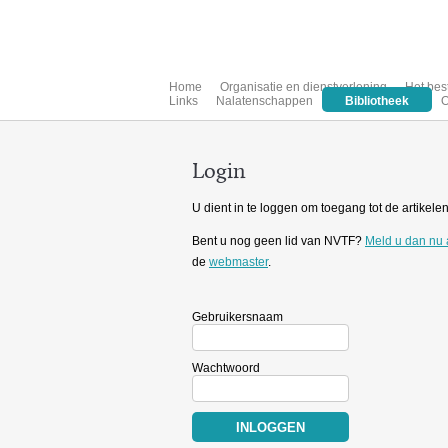
Home
Organisatie en dienstverlening
Het bes
Links
Nalatenschappen
Bibliotheek
O
Login
U dient in te loggen om toegang tot de artikelen 
Bent u nog geen lid van NVTF?
Meld u dan nu
de
webmaster
.
Gebruikersnaam
Wachtwoord