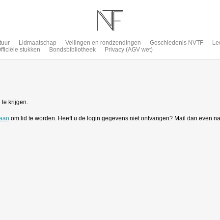
tuur
Lidmaatschap
Veilingen en rondzendingen
Geschiedenis NVTF
Le
fficiële stukken
Bondsbibliotheek
Privacy (AGV wet)
te krijgen.
 aan
om lid te worden. Heeft u de login gegevens niet ontvangen? Mail dan even n