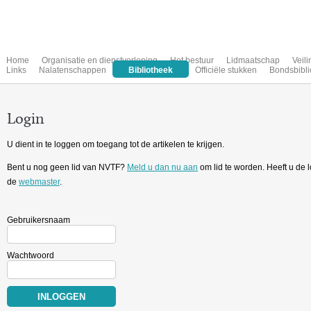
Home
Organisatie en dienstverlening
Het bestuur
Lidmaatschap
Veil
Links
Nalatenschappen
Bibliotheek
Officiële stukken
Bondsbibli
Login
U dient in te loggen om toegang tot de artikelen te krijgen.
Bent u nog geen lid van NVTF?
Meld u dan nu aan
om lid te worden. Heeft u de
de
webmaster
.
Gebruikersnaam
Wachtwoord