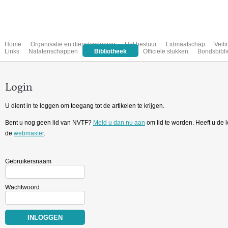
Home
Organisatie en dienstverlening
Het bestuur
Lidmaatschap
Veil
Links
Nalatenschappen
Bibliotheek
Officiële stukken
Bondsbibli
Login
U dient in te loggen om toegang tot de artikelen te krijgen.
Bent u nog geen lid van NVTF?
Meld u dan nu aan
om lid te worden. Heeft u de
de
webmaster
.
Gebruikersnaam
Wachtwoord