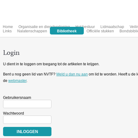
Home
Organisatie en dienstverlening
Het bestuur
Lidmaatschap
Veil
Links
Nalatenschappen
Bibliotheek
Officiële stukken
Bondsbibli
Login
U dient in te loggen om toegang tot de artikelen te krijgen.
Bent u nog geen lid van NVTF?
Meld u dan nu aan
om lid te worden. Heeft u de
de
webmaster
.
Gebruikersnaam
Wachtwoord