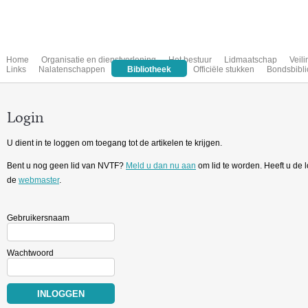
Home
Organisatie en dienstverlening
Het bestuur
Lidmaatschap
Veil
Links
Nalatenschappen
Bibliotheek
Officiële stukken
Bondsbibli
Login
U dient in te loggen om toegang tot de artikelen te krijgen.
Bent u nog geen lid van NVTF?
Meld u dan nu aan
om lid te worden. Heeft u de
de
webmaster
.
Gebruikersnaam
Wachtwoord