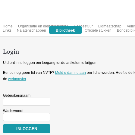
Home
Organisatie en dienstverlening
Het bestuur
Lidmaatschap
Veil
Links
Nalatenschappen
Bibliotheek
Officiële stukken
Bondsbibli
Login
U dient in te loggen om toegang tot de artikelen te krijgen.
Bent u nog geen lid van NVTF?
Meld u dan nu aan
om lid te worden. Heeft u de
de
webmaster
.
Gebruikersnaam
Wachtwoord