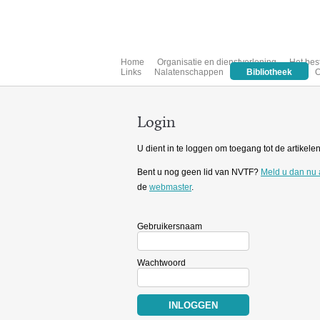
Home
Organisatie en dienstverlening
Het bes
Links
Nalatenschappen
Bibliotheek
O
Login
U dient in te loggen om toegang tot de artikelen 
Bent u nog geen lid van NVTF?
Meld u dan nu
de
webmaster
.
Gebruikersnaam
Wachtwoord