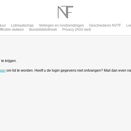
tuur
Lidmaatschap
Veilingen en rondzendingen
Geschiedenis NVTF
Le
fficiële stukken
Bondsbibliotheek
Privacy (AGV wet)
te krijgen.
 aan
om lid te worden. Heeft u de login gegevens niet ontvangen? Mail dan even n