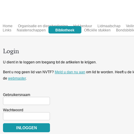
Home
Organisatie en dienstverlening
Het bestuur
Lidmaatschap
Veil
Links
Nalatenschappen
Bibliotheek
Officiële stukken
Bondsbibli
Login
U dient in te loggen om toegang tot de artikelen te krijgen.
Bent u nog geen lid van NVTF?
Meld u dan nu aan
om lid te worden. Heeft u de
de
webmaster
.
Gebruikersnaam
Wachtwoord