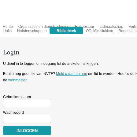
Home
Organisatie en dienstverlening
Het bestuur
Lidmaatschap
Veil
Links
Nalatenschappen
Bibliotheek
Officiële stukken
Bondsbibli
Login
U dient in te loggen om toegang tot de artikelen te krijgen.
Bent u nog geen lid van NVTF?
Meld u dan nu aan
om lid te worden. Heeft u de
de
webmaster
.
Gebruikersnaam
Wachtwoord