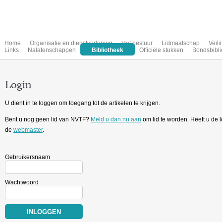
Home
Organisatie en dienstverlening
Het bestuur
Lidmaatschap
Veil
Links
Nalatenschappen
Bibliotheek
Officiële stukken
Bondsbibli
Login
U dient in te loggen om toegang tot de artikelen te krijgen.
Bent u nog geen lid van NVTF?
Meld u dan nu aan
om lid te worden. Heeft u de
de
webmaster
.
Gebruikersnaam
Wachtwoord