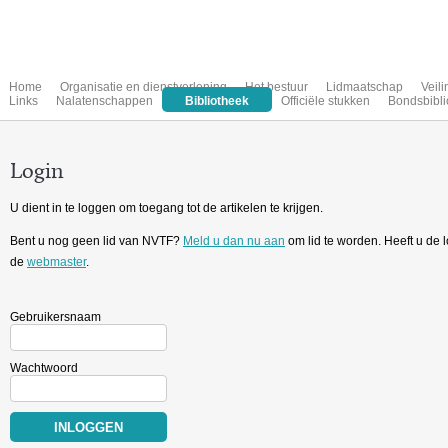
Home
Organisatie en dienstverlening
Het bestuur
Lidmaatschap
Veil
Links
Nalatenschappen
Bibliotheek
Officiële stukken
Bondsbibli
Login
U dient in te loggen om toegang tot de artikelen te krijgen.
Bent u nog geen lid van NVTF?
Meld u dan nu aan
om lid te worden. Heeft u de
de
webmaster
.
Gebruikersnaam
Wachtwoord