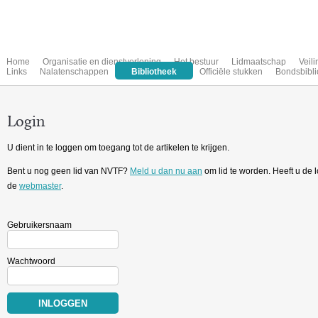
Home
Organisatie en dienstverlening
Het bestuur
Lidmaatschap
Veil
Links
Nalatenschappen
Bibliotheek
Officiële stukken
Bondsbibli
Login
U dient in te loggen om toegang tot de artikelen te krijgen.
Bent u nog geen lid van NVTF?
Meld u dan nu aan
om lid te worden. Heeft u de
de
webmaster
.
Gebruikersnaam
Wachtwoord