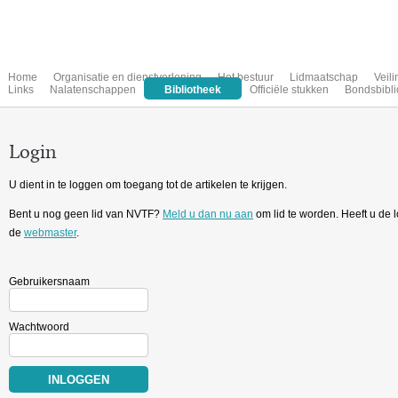
Home
Organisatie en dienstverlening
Het bestuur
Lidmaatschap
Veil
Links
Nalatenschappen
Bibliotheek
Officiële stukken
Bondsbibli
Login
U dient in te loggen om toegang tot de artikelen te krijgen.
Bent u nog geen lid van NVTF?
Meld u dan nu aan
om lid te worden. Heeft u de
de
webmaster
.
Gebruikersnaam
Wachtwoord