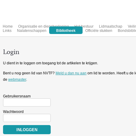
Home
Organisatie en dienstverlening
Het bestuur
Lidmaatschap
Veil
Links
Nalatenschappen
Bibliotheek
Officiële stukken
Bondsbibli
Login
U dient in te loggen om toegang tot de artikelen te krijgen.
Bent u nog geen lid van NVTF?
Meld u dan nu aan
om lid te worden. Heeft u de
de
webmaster
.
Gebruikersnaam
Wachtwoord