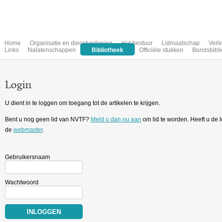
Home
Organisatie en dienstverlening
Het bestuur
Lidmaatschap
Veil
Links
Nalatenschappen
Bibliotheek
Officiële stukken
Bondsbibli
Login
U dient in te loggen om toegang tot de artikelen te krijgen.
Bent u nog geen lid van NVTF?
Meld u dan nu aan
om lid te worden. Heeft u de
de
webmaster
.
Gebruikersnaam
Wachtwoord