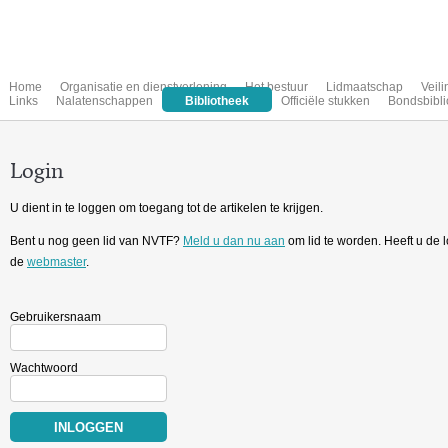
Home
Organisatie en dienstverlening
Het bestuur
Lidmaatschap
Veil
Links
Nalatenschappen
Bibliotheek
Officiële stukken
Bondsbibli
Login
U dient in te loggen om toegang tot de artikelen te krijgen.
Bent u nog geen lid van NVTF?
Meld u dan nu aan
om lid te worden. Heeft u de
de
webmaster
.
Gebruikersnaam
Wachtwoord