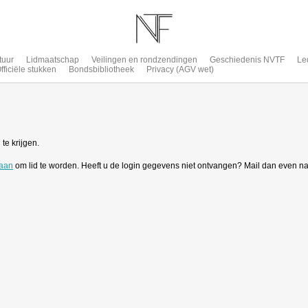
tuur
Lidmaatschap
Veilingen en rondzendingen
Geschiedenis NVTF
Le
fficiële stukken
Bondsbibliotheek
Privacy (AGV wet)
te krijgen.
 aan
om lid te worden. Heeft u de login gegevens niet ontvangen? Mail dan even n