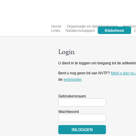
Home
Organisatie en dienstverlening
Het bes
Links
Nalatenschappen
Bibliotheek
O
Login
U dient in te loggen om toegang tot de artikelen 
Bent u nog geen lid van NVTF?
Meld u dan nu
de
webmaster
.
Gebruikersnaam
Wachtwoord