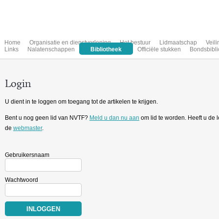
Home
Organisatie en dienstverlening
Het bestuur
Lidmaatschap
Veil
Links
Nalatenschappen
Bibliotheek
Officiële stukken
Bondsbibli
Login
U dient in te loggen om toegang tot de artikelen te krijgen.
Bent u nog geen lid van NVTF?
Meld u dan nu aan
om lid te worden. Heeft u de
de
webmaster
.
Gebruikersnaam
Wachtwoord