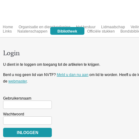
Home
Organisatie en dienstverlening
Het bestuur
Lidmaatschap
Veil
Links
Nalatenschappen
Bibliotheek
Officiële stukken
Bondsbibli
Login
U dient in te loggen om toegang tot de artikelen te krijgen.
Bent u nog geen lid van NVTF?
Meld u dan nu aan
om lid te worden. Heeft u de
de
webmaster
.
Gebruikersnaam
Wachtwoord