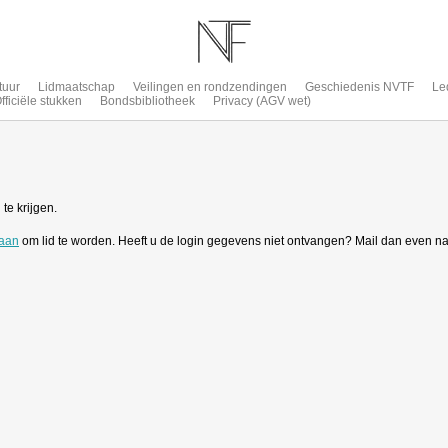
tuur
Lidmaatschap
Veilingen en rondzendingen
Geschiedenis NVTF
Le
fficiële stukken
Bondsbibliotheek
Privacy (AGV wet)
te krijgen.
 aan
om lid te worden. Heeft u de login gegevens niet ontvangen? Mail dan even n