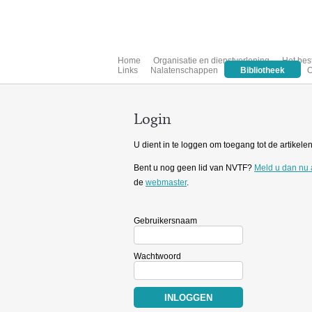
Home
Organisatie en dienstverlening
Het bes
Links
Nalatenschappen
Bibliotheek
O
Login
U dient in te loggen om toegang tot de artikelen 
Bent u nog geen lid van NVTF?
Meld u dan nu
de
webmaster
.
Gebruikersnaam
Wachtwoord