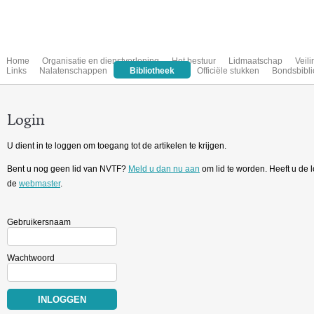
Home
Organisatie en dienstverlening
Het bestuur
Lidmaatschap
Veil
Links
Nalatenschappen
Bibliotheek
Officiële stukken
Bondsbibli
Login
U dient in te loggen om toegang tot de artikelen te krijgen.
Bent u nog geen lid van NVTF?
Meld u dan nu aan
om lid te worden. Heeft u de
de
webmaster
.
Gebruikersnaam
Wachtwoord