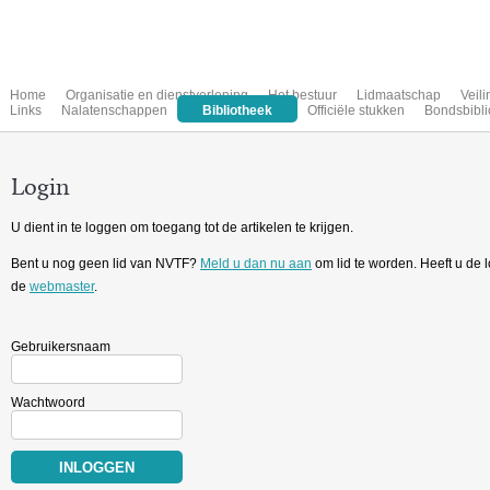
Home
Organisatie en dienstverlening
Het bestuur
Lidmaatschap
Veil
Links
Nalatenschappen
Bibliotheek
Officiële stukken
Bondsbibli
Login
U dient in te loggen om toegang tot de artikelen te krijgen.
Bent u nog geen lid van NVTF?
Meld u dan nu aan
om lid te worden. Heeft u de
de
webmaster
.
Gebruikersnaam
Wachtwoord