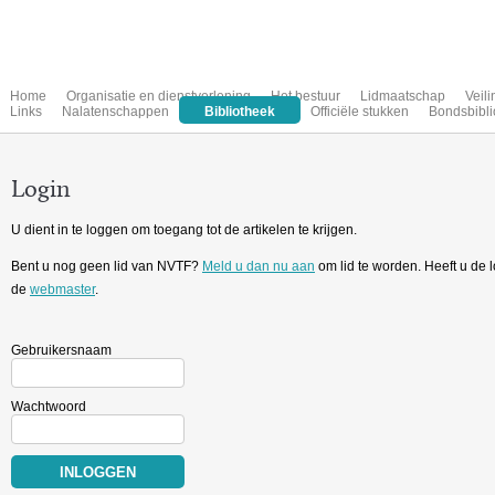
Home
Organisatie en dienstverlening
Het bestuur
Lidmaatschap
Veil
Links
Nalatenschappen
Bibliotheek
Officiële stukken
Bondsbibli
Login
U dient in te loggen om toegang tot de artikelen te krijgen.
Bent u nog geen lid van NVTF?
Meld u dan nu aan
om lid te worden. Heeft u de
de
webmaster
.
Gebruikersnaam
Wachtwoord