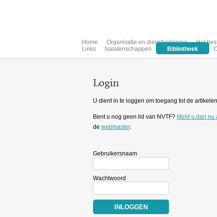
Home
Organisatie en dienstverlening
Het bes
Links
Nalatenschappen
Bibliotheek
O
Login
U dient in te loggen om toegang tot de artikelen 
Bent u nog geen lid van NVTF?
Meld u dan nu
de
webmaster
.
Gebruikersnaam
Wachtwoord