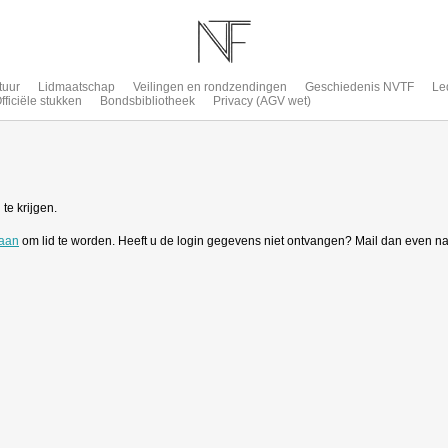
tuur
Lidmaatschap
Veilingen en rondzendingen
Geschiedenis NVTF
Le
fficiële stukken
Bondsbibliotheek
Privacy (AGV wet)
te krijgen.
 aan
om lid te worden. Heeft u de login gegevens niet ontvangen? Mail dan even n