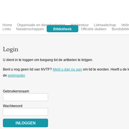
Home
Organisatie en dienstverlening
Het bestuur
Lidmaatschap
Veil
Links
Nalatenschappen
Bibliotheek
Officiële stukken
Bondsbibli
Login
U dient in te loggen om toegang tot de artikelen te krijgen.
Bent u nog geen lid van NVTF?
Meld u dan nu aan
om lid te worden. Heeft u de
de
webmaster
.
Gebruikersnaam
Wachtwoord