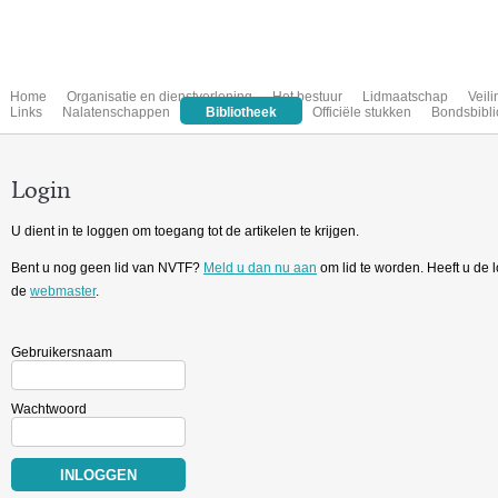
Home
Organisatie en dienstverlening
Het bestuur
Lidmaatschap
Veil
Links
Nalatenschappen
Bibliotheek
Officiële stukken
Bondsbibli
Login
U dient in te loggen om toegang tot de artikelen te krijgen.
Bent u nog geen lid van NVTF?
Meld u dan nu aan
om lid te worden. Heeft u de
de
webmaster
.
Gebruikersnaam
Wachtwoord