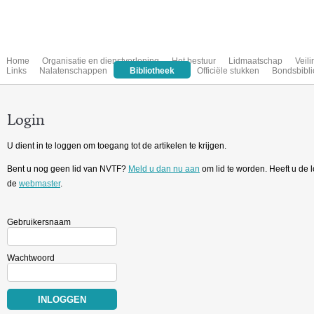
Home
Organisatie en dienstverlening
Het bestuur
Lidmaatschap
Veil
Links
Nalatenschappen
Bibliotheek
Officiële stukken
Bondsbibli
Login
U dient in te loggen om toegang tot de artikelen te krijgen.
Bent u nog geen lid van NVTF?
Meld u dan nu aan
om lid te worden. Heeft u de
de
webmaster
.
Gebruikersnaam
Wachtwoord