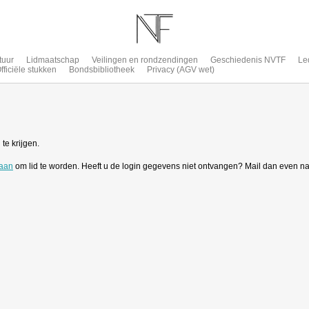
tuur
Lidmaatschap
Veilingen en rondzendingen
Geschiedenis NVTF
Le
fficiële stukken
Bondsbibliotheek
Privacy (AGV wet)
te krijgen.
 aan
om lid te worden. Heeft u de login gegevens niet ontvangen? Mail dan even n