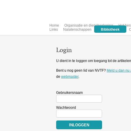
Home
Organisatie en dienstverlening
Het bes
Links
Nalatenschappen
Bibliotheek
O
Login
U dient in te loggen om toegang tot de artikelen 
Bent u nog geen lid van NVTF?
Meld u dan nu
de
webmaster
.
Gebruikersnaam
Wachtwoord