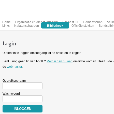
Home
Organisatie en dienstverlening
Het bestuur
Lidmaatschap
Veil
Links
Nalatenschappen
Bibliotheek
Officiële stukken
Bondsbibli
Login
U dient in te loggen om toegang tot de artikelen te krijgen.
Bent u nog geen lid van NVTF?
Meld u dan nu aan
om lid te worden. Heeft u de
de
webmaster
.
Gebruikersnaam
Wachtwoord