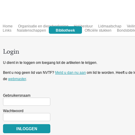
Home
Organisatie en dienstverlening
Het bestuur
Lidmaatschap
Veil
Links
Nalatenschappen
Bibliotheek
Officiële stukken
Bondsbibli
Login
U dient in te loggen om toegang tot de artikelen te krijgen.
Bent u nog geen lid van NVTF?
Meld u dan nu aan
om lid te worden. Heeft u de
de
webmaster
.
Gebruikersnaam
Wachtwoord