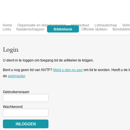
Home
Organisatie en dienstverlening
Het bestuur
Lidmaatschap
Veil
Links
Nalatenschappen
Bibliotheek
Officiële stukken
Bondsbibli
Login
U dient in te loggen om toegang tot de artikelen te krijgen.
Bent u nog geen lid van NVTF?
Meld u dan nu aan
om lid te worden. Heeft u de
de
webmaster
.
Gebruikersnaam
Wachtwoord