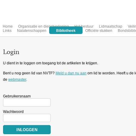
Home
Organisatie en dienstverlening
Het bestuur
Lidmaatschap
Veil
Links
Nalatenschappen
Bibliotheek
Officiële stukken
Bondsbibli
Login
U dient in te loggen om toegang tot de artikelen te krijgen.
Bent u nog geen lid van NVTF?
Meld u dan nu aan
om lid te worden. Heeft u de
de
webmaster
.
Gebruikersnaam
Wachtwoord