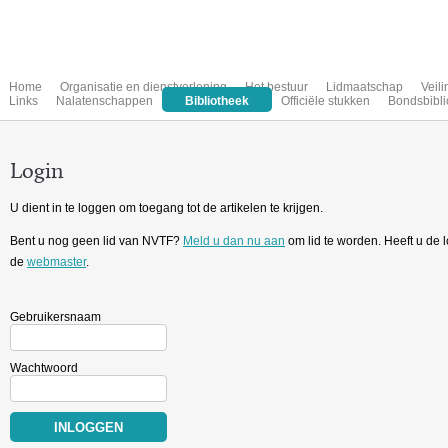
Home
Organisatie en dienstverlening
Het bestuur
Lidmaatschap
Veil
Links
Nalatenschappen
Bibliotheek
Officiële stukken
Bondsbibli
Login
U dient in te loggen om toegang tot de artikelen te krijgen.
Bent u nog geen lid van NVTF?
Meld u dan nu aan
om lid te worden. Heeft u de
de
webmaster
.
Gebruikersnaam
Wachtwoord