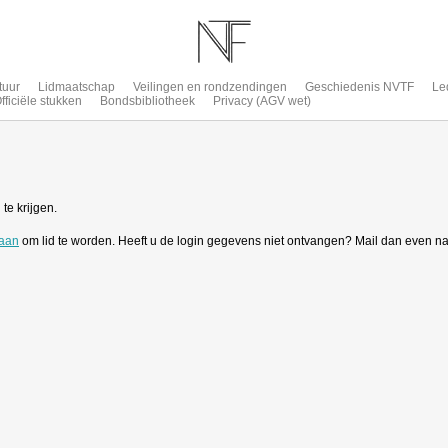
tuur
Lidmaatschap
Veilingen en rondzendingen
Geschiedenis NVTF
Le
fficiële stukken
Bondsbibliotheek
Privacy (AGV wet)
te krijgen.
 aan
om lid te worden. Heeft u de login gegevens niet ontvangen? Mail dan even n