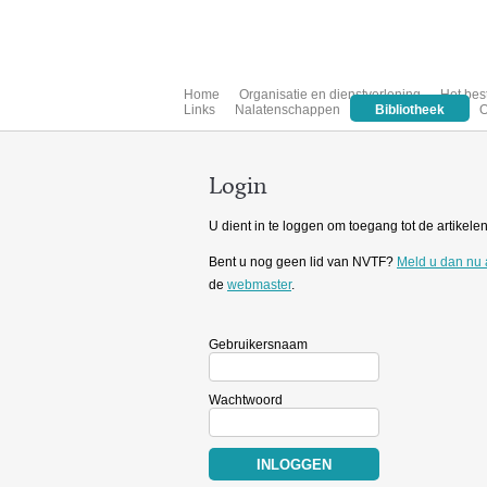
Home
Organisatie en dienstverlening
Het bes
Links
Nalatenschappen
Bibliotheek
O
Login
U dient in te loggen om toegang tot de artikelen 
Bent u nog geen lid van NVTF?
Meld u dan nu
de
webmaster
.
Gebruikersnaam
Wachtwoord